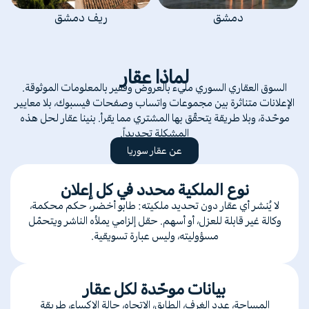
دمشق
ريف دمشق
لماذا عقار
السوق العقاري السوري مليء بالعروض وفقير بالمعلومات الموثوقة.
الإعلانات متناثرة بين مجموعات واتساب وصفحات فيسبوك، بلا معايير
موحّدة، وبلا طريقة يتحقّق بها المشتري مما يقرأ. بنينا عقار لحل هذه
المشكلة تحديداً.
عن عقار سوريا
نوع الملكية محدد في كل إعلان
لا يُنشر أي عقار دون تحديد ملكيته: طابو أخضر، حكم محكمة،
وكالة غير قابلة للعزل، أو أسهم. حقل إلزامي يملأه الناشر ويتحمّل
مسؤوليته، وليس عبارة تسويقية.
بيانات موحّدة لكل عقار
المساحة، عدد الغرف، الطابق، الاتجاه، حالة الإكساء، طريقة