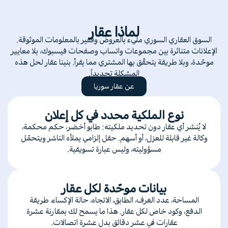
لماذا عقار
السوق العقاري السوري مليء بالعروض وفقير بالمعلومات الموثوقة.
الإعلانات متناثرة بين مجموعات واتساب وصفحات فيسبوك، بلا معايير
موحّدة، وبلا طريقة يتحقّق بها المشتري مما يقرأ. بنينا عقار لحل هذه
المشكلة تحديداً.
عن عقار سوريا
نوع الملكية محدد في كل إعلان
لا يُنشر أي عقار دون تحديد ملكيته: طابو أخضر، حكم محكمة،
وكالة غير قابلة للعزل، أو أسهم. حقل إلزامي يملأه الناشر ويتحمّل
مسؤوليته، وليس عبارة تسويقية.
بيانات موحّدة لكل عقار
المساحة، عدد الغرف، الطابق، الاتجاه، حالة الإكساء، طريقة
الدفع، وكود خاص لكل عقار. هذا ما يسمح لك بمقارنة عشرة
عقارات في عشر دقائق بدل عشرة اتصالات.