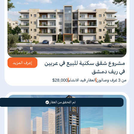
مشروع شقق سكنية للبيع في عربين
إعرف المزيد
في ريف دمشق
من 3 غرف وصالون
العقار قيد الانشاء
$28,000
تم التحقق من العقار