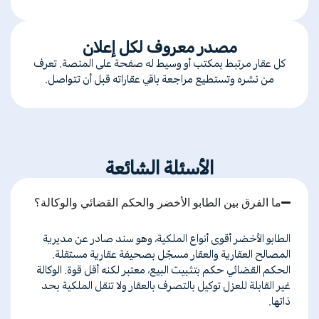
مصدر معروف لكل إعلان
كل عقار مرتبط بمكتب أو وسيط له صفحة على المنصة. تعرف
من نشره وتستطيع مراجعة باقي عقاراته قبل أن تتواصل.
الأسئلة الشائعة
ما الفرق بين الطابو الأخضر والحكم القضائي والوكالة؟
الطابو
الأخضر
أقوى
أنواع
الملكية،
وهو
سند
صادر
عن
مديرية
المصالح
العقارية
والعقار
مسجّل
بصحيفة
عقارية
مستقلة
.
الحكم
القضائي
حكم
بتثبيت
البيع،
معتبر
لكنه
أقل
قوة
.
الوكالة
غير
القابلة
للعزل
توكيل
بالتصرف
بالعقار
ولا
تنقل
الملكية
بحد
ذاتها
.