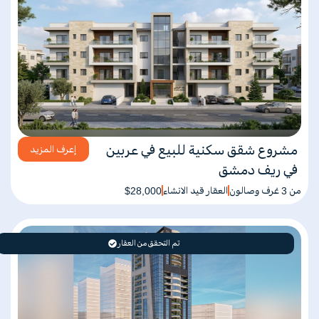
مشروع شقق سكنية للبيع في عربين
إعرف المزيد
في ريف دمشق
من 3 غرف وصالون
العقار قيد الانشاء
$28,000
تم التحقق من العقار