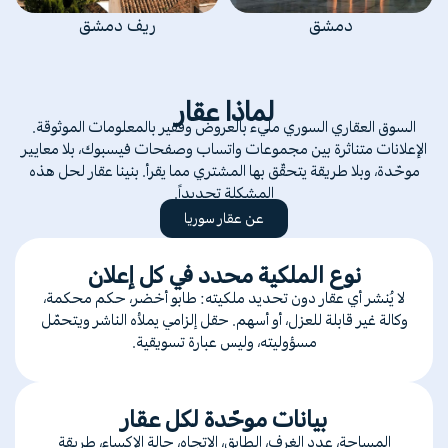
دمشق
ريف دمشق
لماذا عقار
السوق العقاري السوري مليء بالعروض وفقير بالمعلومات الموثوقة.
الإعلانات متناثرة بين مجموعات واتساب وصفحات فيسبوك، بلا معايير
موحّدة، وبلا طريقة يتحقّق بها المشتري مما يقرأ. بنينا عقار لحل هذه
المشكلة تحديداً.
عن عقار سوريا
نوع الملكية محدد في كل إعلان
لا يُنشر أي عقار دون تحديد ملكيته: طابو أخضر، حكم محكمة،
وكالة غير قابلة للعزل، أو أسهم. حقل إلزامي يملأه الناشر ويتحمّل
مسؤوليته، وليس عبارة تسويقية.
بيانات موحّدة لكل عقار
المساحة، عدد الغرف، الطابق، الاتجاه، حالة الإكساء، طريقة