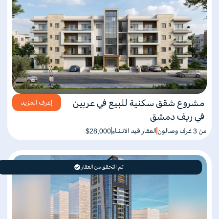
مشروع شقق سكنية للبيع في عربين
إعرف المزيد
في ريف دمشق
من 3 غرف وصالون
العقار قيد الانشاء
$28,000
تم التحقق من العقار