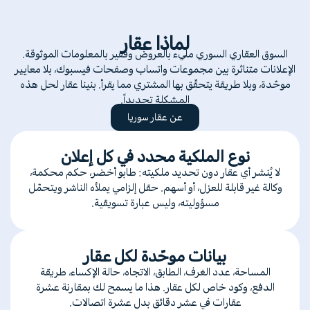
لماذا عقار
السوق العقاري السوري مليء بالعروض وفقير بالمعلومات الموثوقة.
الإعلانات متناثرة بين مجموعات واتساب وصفحات فيسبوك، بلا معايير
موحّدة، وبلا طريقة يتحقّق بها المشتري مما يقرأ. بنينا عقار لحل هذه
المشكلة تحديداً.
عن عقار سوريا
نوع الملكية محدد في كل إعلان
لا يُنشر أي عقار دون تحديد ملكيته: طابو أخضر، حكم محكمة،
وكالة غير قابلة للعزل، أو أسهم. حقل إلزامي يملأه الناشر ويتحمّل
مسؤوليته، وليس عبارة تسويقية.
بيانات موحّدة لكل عقار
المساحة، عدد الغرف، الطابق، الاتجاه، حالة الإكساء، طريقة
الدفع، وكود خاص لكل عقار. هذا ما يسمح لك بمقارنة عشرة
عقارات في عشر دقائق بدل عشرة اتصالات.