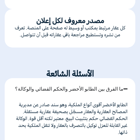
مصدر معروف لكل إعلان
كل عقار مرتبط بمكتب أو وسيط له صفحة على المنصة. تعرف
من نشره وتستطيع مراجعة باقي عقاراته قبل أن تتواصل.
الأسئلة الشائعة
ما الفرق بين الطابو الأخضر والحكم القضائي والوكالة؟
الطابو
الأخضر
أقوى
أنواع
الملكية،
وهو
سند
صادر
عن
مديرية
المصالح
العقارية
والعقار
مسجّل
بصحيفة
عقارية
مستقلة
.
الحكم
القضائي
حكم
بتثبيت
البيع،
معتبر
لكنه
أقل
قوة
.
الوكالة
غير
القابلة
للعزل
توكيل
بالتصرف
بالعقار
ولا
تنقل
الملكية
بحد
ذاتها
.