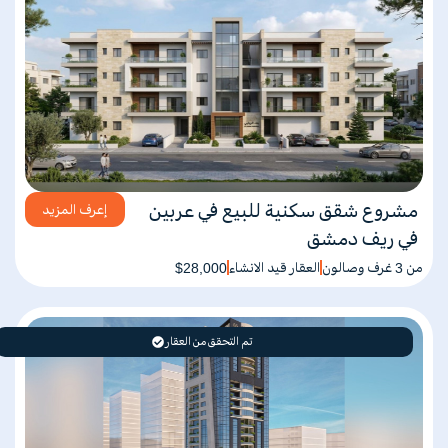
مشروع شقق سكنية للبيع في عربين
إعرف المزيد
في ريف دمشق
من 3 غرف وصالون
العقار قيد الانشاء
$28,000
تم التحقق من العقار