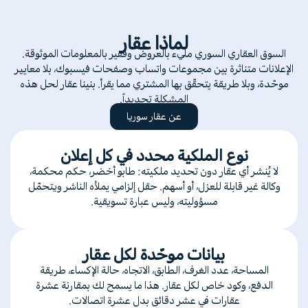
لماذا عقار
السوق العقاري السوري مليء بالعروض وفقير بالمعلومات الموثوقة.
الإعلانات متناثرة بين مجموعات واتساب وصفحات فيسبوك، بلا معايير
موحّدة، وبلا طريقة يتحقّق بها المشتري مما يقرأ. بنينا عقار لحل هذه
المشكلة تحديداً.
عن عقار سوريا
نوع الملكية محدد في كل إعلان
لا يُنشر أي عقار دون تحديد ملكيته: طابو أخضر، حكم محكمة،
وكالة غير قابلة للعزل، أو أسهم. حقل إلزامي يملأه الناشر ويتحمّل
مسؤوليته، وليس عبارة تسويقية.
بيانات موحّدة لكل عقار
المساحة، عدد الغرف، الطابق، الاتجاه، حالة الإكساء، طريقة
الدفع، وكود خاص لكل عقار. هذا ما يسمح لك بمقارنة عشرة
عقارات في عشر دقائق بدل عشرة اتصالات.