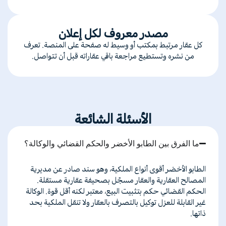
مصدر معروف لكل إعلان
كل عقار مرتبط بمكتب أو وسيط له صفحة على المنصة. تعرف
من نشره وتستطيع مراجعة باقي عقاراته قبل أن تتواصل.
الأسئلة الشائعة
ما الفرق بين الطابو الأخضر والحكم القضائي والوكالة؟
الطابو
الأخضر
أقوى
أنواع
الملكية،
وهو
سند
صادر
عن
مديرية
المصالح
العقارية
والعقار
مسجّل
بصحيفة
عقارية
مستقلة
.
الحكم
القضائي
حكم
بتثبيت
البيع،
معتبر
لكنه
أقل
قوة
.
الوكالة
غير
القابلة
للعزل
توكيل
بالتصرف
بالعقار
ولا
تنقل
الملكية
بحد
ذاتها
.